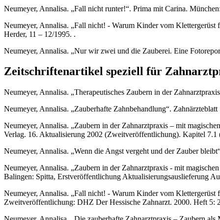
Neumeyer, Annalisa. „Fall nicht runter!“. Prima mit Carina. München:
Neumeyer, Annalisa. „Fall nicht! - Warum Kinder vom Klettergerüst fa
Herder, 11 – 12/1995. .
Neumeyer, Annalisa. „Nur wir zwei und die Zauberei. Eine Fotoreport
Zeitschriftenartikel speziell für Zahnarzt
Neumeyer, Annalisa. „Therapeutisches Zaubern in der Zahnarztpraxis
Neumeyer, Annalisa. „Zauberhafte Zahnbehandlung“. Zahnärzteblatt 
Neumeyer, Annalisa. „Zaubern in der Zahnarztpraxis – mit magischen
Verlag. 16. Aktualisierung 2002 (Zweitveröffentlichung). Kapitel 7.1 (1).
Neumeyer, Annalisa. „Wenn die Angst vergeht und der Zauber bleibt
Neumeyer, Annalisa. „Zaubern in der Zahnarztpraxis - mit magische
Balingen: Spitta, Erstveröffentlichung Aktualisierungsauslieferung Augus
Neumeyer, Annalisa. „Fall nicht! - Warum Kinder vom Klettergerüst fa
Zweitveröffentlichung: DHZ Der Hessische Zahnarzt. 2000. Heft 5: 2
Neumeyer, Annalisa. „Die zauberhafte Zahnarztpraxis – Zaubern als 