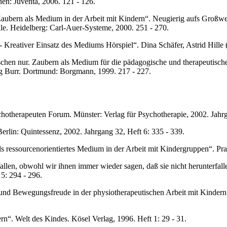
n: Juventa, 2006. 121 - 126.
aubern als Medium in der Arbeit mit Kindern“. Neugierig aufs Großwe
le. Heidelberg: Carl-Auer-Systeme, 2000. 251 - 270.
 Kreativer Einsatz des Mediums Hörspiel“. Dina Schäfer, Astrid Hille
schen nur. Zaubern als Medium für die pädagogische und therapeutisch
g Burr. Dortmund: Borgmann, 1999. 217 - 227.
herapeuten Forum. Münster: Verlag für Psychotherapie, 2002. Jahrgan
lin: Quintessenz, 2002. Jahrgang 32, Heft 6: 335 - 339.
 ressourcenorientiertes Medium in der Arbeit mit Kindergruppen“. Pra
llen, obwohl wir ihnen immer wieder sagen, daß sie nicht herunterfalle
5: 294 - 296.
nd Bewegungsfreude in der physiotherapeutischen Arbeit mit Kindern“
n“. Welt des Kindes. Kösel Verlag, 1996. Heft 1: 29 - 31.