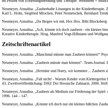
im Prozeß von Erziehungsberatung und Therapie. Weinheim + Münche
Neumeyer, Annalisa. „Zauberhafte Lösungen in der Kindertherapie. Z
Karl L. Holtz, Siegfried Mrochen, Peter Nemetschek, Bernhard Trenk
Neumeyer, Annalisa. „Da fliegen wir mit, Hex Hex. Bibi Blocksberg -
Neumeyer, Annalisa. „Ach, könnte ich doch zaubern - ein kleines bis
Kreative Kindertherapie. Hrsg. Manfred Vogt-Hillmann und Wolfgan
Zeitschriftenartikel
Neumeyer, Annalisa. „Manchmal müsste man Zaubern können!“ Psychot
Neumeyer, Annalisa. „Zaubern müsste man können“. Team-Journal. Ber
Neumeyer, Annalisa. „Hermine und Harry, wir kommen ... Zaubern als
Neumeyer, Annalisa. „Fall nicht! - Warum Kinder vom Klettergerüst fa
43. Zweitveröffentlichung: DHZ Der Hessische Zahnarzt. 2000. Heft 
Neumeyer, Annalisa. „Zaubern als Medium zur Förderung der Spiel- u
1996. 144 – 147.
Neumeyer, Annalisa. „Könnte ich doch nur ein kleines bißchen Zauber