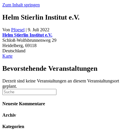
Zum Inhalt springen
Helm Stierlin Institut e.V.
Von
Pfoesel
|
9. Juli 2022
Helm Stierlin Institut e.V.
Schloß-Wolfsbrunnenweg 29
Heidelberg
,
69118
Deutschland
Helm
Karte
Stierlin
Institut
Bevorstehende Veranstaltungen
e.V.
Derzeit sind keine Veranstaltungen an diesem Veranstaltungsort
geplant.
Neueste Kommentare
Archiv
Kategorien